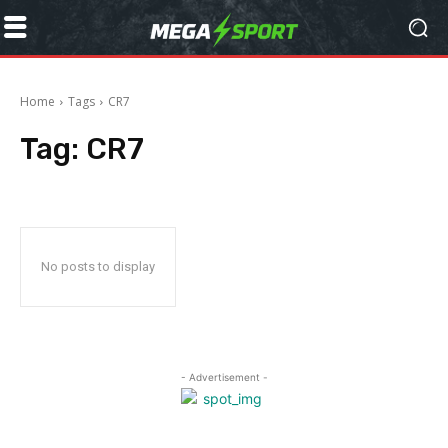
Home
Tags
CR7
Tag:
CR7
No posts to display
- Advertisement -