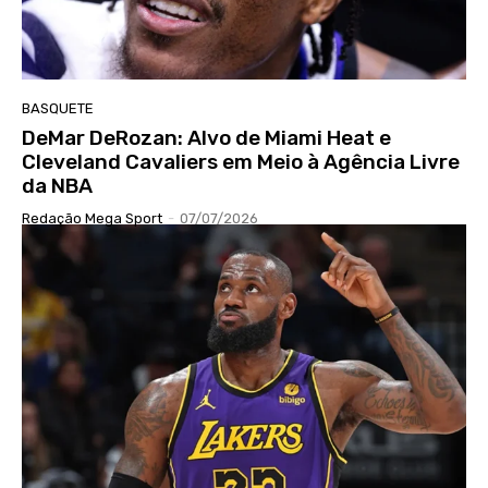
BASQUETE
DeMar DeRozan: Alvo de Miami Heat e
Cleveland Cavaliers em Meio à Agência Livre
da NBA
Redação Mega Sport
-
07/07/2026