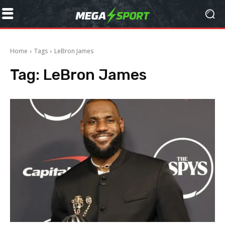
Home
Tags
LeBron James
Tag:
LeBron James