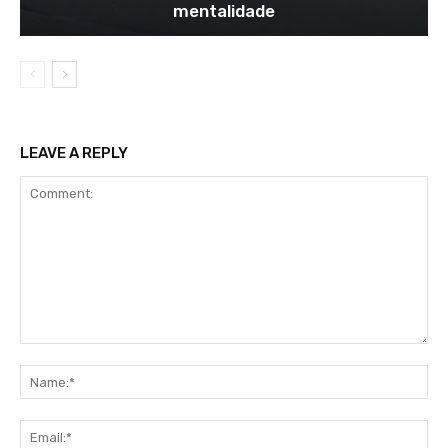
mentalidade
LEAVE A REPLY
Comment:
Na
Ema