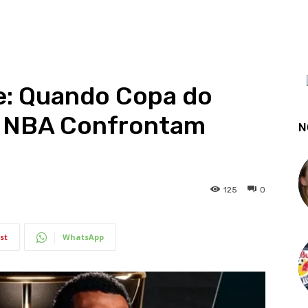
e: Quando Copa do
a NBA Confrontam
N
125
0
st
WhatsApp