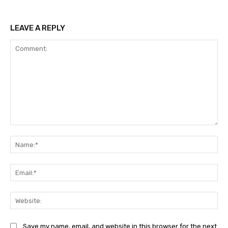
LEAVE A REPLY
Comment:
Na
Ema
Web
Save my name, email, and website in this browser for the next