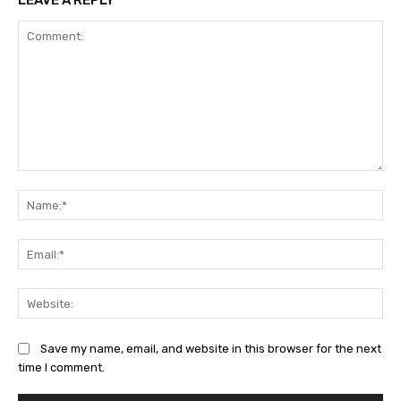
LEAVE A REPLY
Comment:
Na
Ema
Web
Save my name, email, and website in this browser for the next
time I comment.