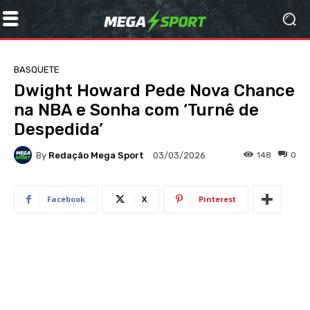
BASQUETE
Dwight Howard Pede Nova Chance
na NBA e Sonha com ‘Turnê de
Despedida’
By
Redação Mega Sport
148
0
03/03/2026
Facebook
X
Pinterest