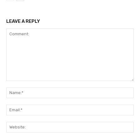
LEAVE A REPLY
Comment:
Na
Ema
Web