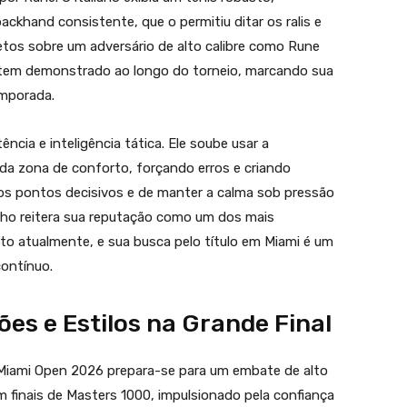
hand consistente, que o permitiu ditar os ralis e
iretos sobre um adversário de alto calibre como Rune
 tem demonstrado ao longo do torneio, marcando sua
emporada.
cia e inteligência tática. Ele soube usar a
 da zona de conforto, forçando erros e criando
 nos pontos decisivos e de manter a calma sob pressão
penho reitera sua reputação como um dos mais
ito atualmente, e sua busca pelo título em Miami é um
ontínuo.
es e Estilos na Grande Final
o Miami Open 2026 prepara-se para um embate de alto
em finais de Masters 1000, impulsionado pela confiança