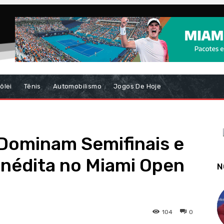
ôlei
Tênis
Automobilismo
Jogos De Hoje
 Dominam Semifinais e
Inédita no Miami Open
N
104
0