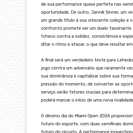
de sua performance quase perfeita nas semifi
oportunidade. De outro, Jannik Sinner, um vet
um grande título à sua crescente coleção e 
confronto promete ser um duelo fascinante d
tcheco contra a solidez, consistência e exp
ditar o ritmo e atacar, o que deve resultar e
A final será um verdadeiro teste para Leheck
jogo contra um adversário que raramente cede
sua dominância e capitalizar sobre sua forma
pressão do momento, de converter as oportu
serviço serão fatores cruciais para determi
poderá marcar o início de uma nova rivalidad
O décimo dia do Miami Open 2026 proporcio
futuro do esporte, com duas semifinais domi
futuro do circuito. A performance inquestion