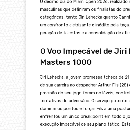
O décimo dia do Miami Open 2026, realizado 
masculinas que definiram os finalistas do p
categóricas, tanto Jiri Lehecka quanto Jann
um confronto eletrizante e inédito pela taça
geração de talentos e a consolidação de atlet
O Voo Impecável de Jiri
Masters 1000
Jiri Lehecka, a jovem promessa tcheca de 2
de sua carreira ao despachar Arthur Fils (28
precisão do seu jogo foram notáveis, control
tentativas do adversário. O serviço potente
dominar os pontos e forçar Fils a uma postu
enfrentou um único break point em todo o j
execução impecável de seu plano tático. Este