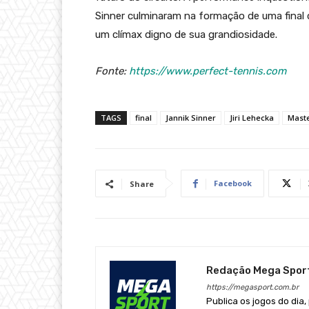
Sinner culminaram na formação de uma final 
um clímax digno de sua grandiosidade.
Fonte:
https://www.perfect-tennis.com
TAGS
final
Jannik Sinner
Jiri Lehecka
Maste
Facebook
Share
Redação Mega Spor
https://megasport.com.br
Publica os jogos do dia,