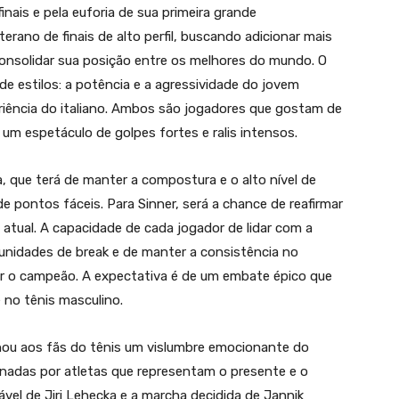
nais e pela euforia de sua primeira grande
erano de finais de alto perfil, buscando adicionar mais
consolidar sua posição entre os melhores do mundo. O
e estilos: a potência e a agressividade do jovem
eriência do italiano. Ambos são jogadores que gostam de
m um espetáculo de golpes fortes e ralis intensos.
a, que terá de manter a compostura e o alto nível de
 pontos fáceis. Para Sinner, será a chance de reafirmar
 atual. A capacidade de cada jogador de lidar com a
nidades de break e de manter a consistência no
nar o campeão. A expectativa é de um embate épico que
e no tênis masculino.
nou aos fãs do tênis um vislumbre emocionante do
nadas por atletas que representam o presente e o
ável de Jiri Lehecka e a marcha decidida de Jannik