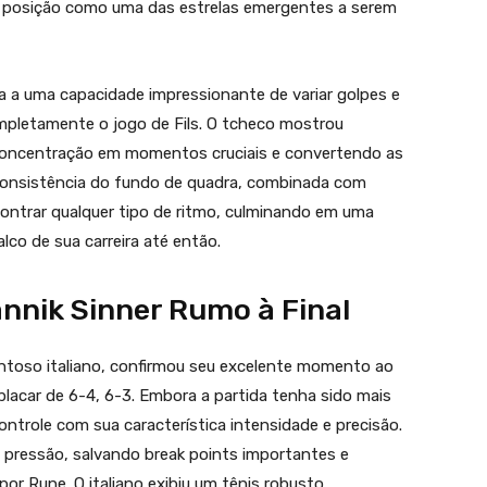
a posição como uma das estrelas emergentes a serem
da a uma capacidade impressionante de variar golpes e
mpletamente o jogo de Fils. O tcheco mostrou
concentração em momentos cruciais e convertendo as
consistência do fundo de quadra, combinada com
ncontrar qualquer tipo de ritmo, culminando em uma
alco de sua carreira até então.
nnik Sinner Rumo à Final
lentoso italiano, confirmou seu excelente momento ao
acar de 6-4, 6-3. Embora a partida tenha sido mais
ontrole com sua característica intensidade e precisão.
 pressão, salvando break points importantes e
or Rune. O italiano exibiu um tênis robusto,