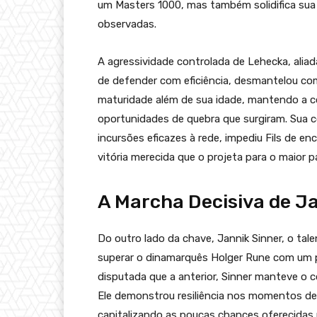
um Masters 1000, mas também solidifica su
observadas.
A agressividade controlada de Lehecka, alia
de defender com eficiência, desmantelou co
maturidade além de sua idade, mantendo a 
oportunidades de quebra que surgiram. Sua 
incursões eficazes à rede, impediu Fils de e
vitória merecida que o projeta para o maior p
A Marcha Decisiva de Ja
Do outro lado da chave, Jannik Sinner, o ta
superar o dinamarquês Holger Rune com um pl
disputada que a anterior, Sinner manteve o c
Ele demonstrou resiliência nos momentos de
capitalizando as poucas chances oferecidas p