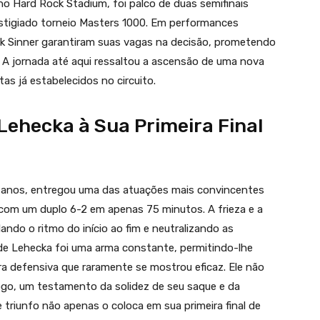
no Hard Rock Stadium, foi palco de duas semifinais
restigiado torneio Masters 1000. Em performances
ik Sinner garantiram suas vagas na decisão, prometendo
. A jornada até aqui ressaltou a ascensão de uma nova
as já estabelecidos no circuito.
 Lehecka à Sua Primeira Final
1 anos, entregou uma das atuações mais convincentes
) com um duplo 6-2 em apenas 75 minutos. A frieza e a
ando o ritmo do início ao fim e neutralizando as
 de Lehecka foi uma arma constante, permitindo-lhe
ra defensiva que raramente se mostrou eficaz. Ele não
ogo, um testamento da solidez de seu saque e da
 triunfo não apenas o coloca em sua primeira final de