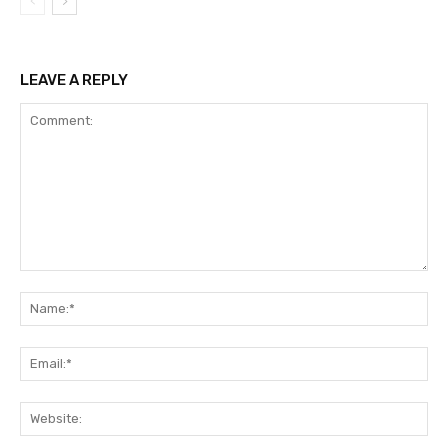
LEAVE A REPLY
Comment:
Na
Ema
Web