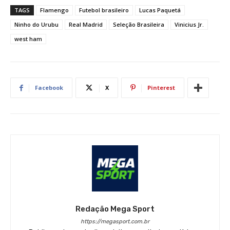
TAGS
Flamengo
Futebol brasileiro
Lucas Paquetá
Ninho do Urubu
Real Madrid
Seleção Brasileira
Vinicius Jr.
west ham
Facebook
X
Pinterest
Redação Mega Sport
https://megasport.com.br