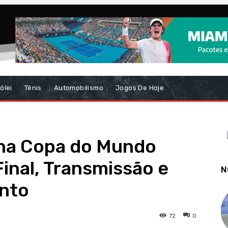
ôlei
Tênis
Automobilismo
Jogos De Hoje
 na Copa do Mundo
Final, Transmissão e
N
onto
72
0