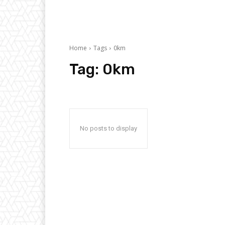
Home
Tags
0km
Tag:
0km
No posts to display