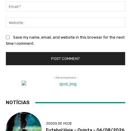
Ema
Web
Save my name, email, and website in this browser for the next
time I comment.
- Advertisement -
NOTÍCIAS
JOGOS DE HOJE
Futebol Hoje – Quinta – 06/08/2026