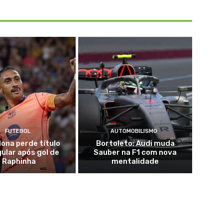
FUTEBOL
AUTOMOBILISMO
lona perde título
Bortoleto: Audi muda
gular após gol de
Sauber na F1 com nova
Raphinha
mentalidade