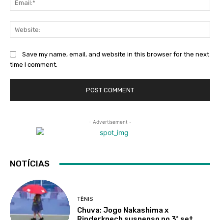
Web
Save my name, email, and website in this browser for the next
time I comment.
- Advertisement -
NOTÍCIAS
TÊNIS
Chuva: Jogo Nakashima x
Rinderknech suspenso no 3º set