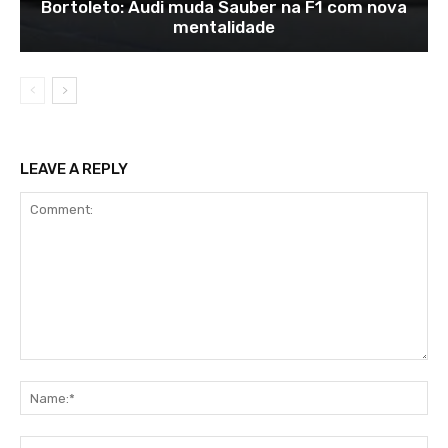
Bortoleto: Audi muda Sauber na F1 com nova
mentalidade
LEAVE A REPLY
Comment:
Na
Ema