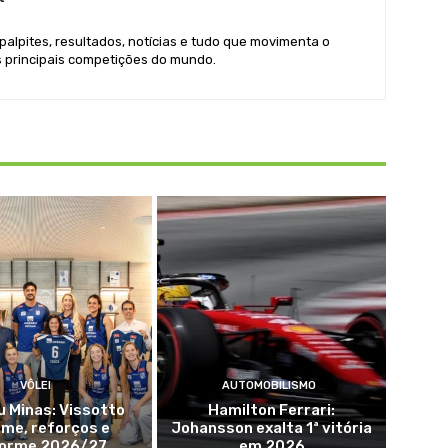
 palpites, resultados, notícias e tudo que movimenta o
s principais competições do mundo.
VÔLEI
AUTOMOBILISMO
 Minas: Vissotto
Hamilton Ferrari:
me, reforços e
Johansson exalta 1ª vitória
forme 2026/27
em 2026