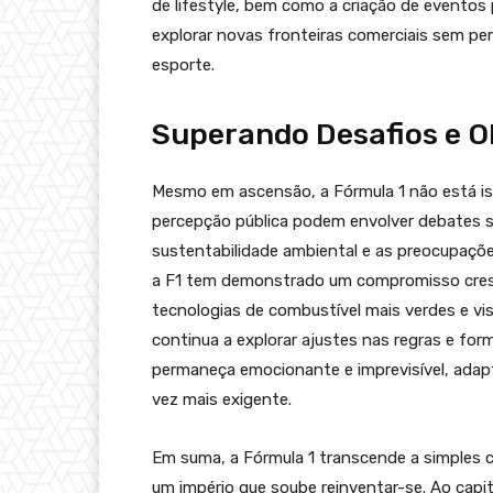
de lifestyle, bem como a criação de evento
explorar novas fronteiras comerciais sem pe
esporte.
Superando Desafios e O
Mesmo em ascensão, a Fórmula 1 não está is
percepção pública podem envolver debates so
sustentabilidade ambiental e as preocupaçõ
a F1 tem demonstrado um compromisso cresc
tecnologias de combustível mais verdes e v
continua a explorar ajustes nas regras e fo
permaneça emocionante e imprevisível, adap
vez mais exigente.
Em suma, a Fórmula 1 transcende a simples 
um império que soube reinventar-se. Ao capit