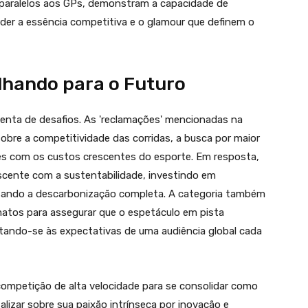
s paralelos aos GPs, demonstram a capacidade de
rder a essência competitiva e o glamour que definem o
lhando para o Futuro
enta de desafios. As 'reclamações' mencionadas na
bre a competitividade das corridas, a busca por maior
es com os custos crescentes do esporte. Em resposta,
ente com a sustentabilidade, investindo em
isando a descarbonização completa. A categoria também
rmatos para assegurar que o espetáculo em pista
tando-se às expectativas de uma audiência global cada
competição de alta velocidade para se consolidar como
alizar sobre sua paixão intrínseca por inovação e