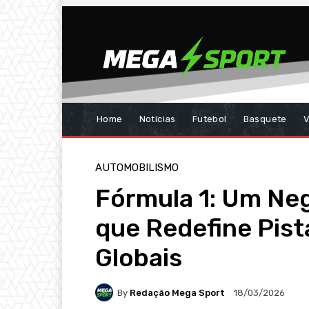
Home
Notícias
Futebol
Basquete
V
AUTOMOBILISMO
Fórmula 1: Um Ne
que Redefine Pist
Globais
By
Redação Mega Sport
18/03/2026