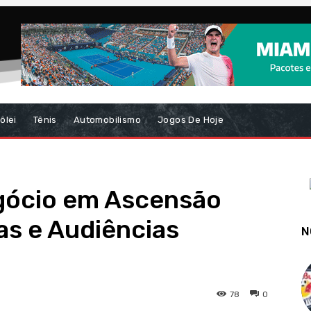
ôlei
Tênis
Automobilismo
Jogos De Hoje
gócio em Ascensão
as e Audiências
N
78
0