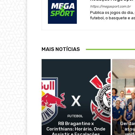
https://megasport.com.br
Publica os jogos do dia,
futebol, o basquete e a
MAIS NOTÍCIAS
FUTEBOL
RB Bragantino x
Gerdau
Corinthians: Horário, Onde
assu
Assistir e Escalações
uni