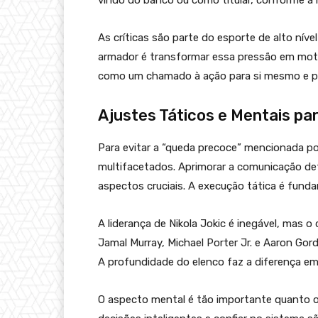
vindo do banco ou como titular, conforme a 
As críticas são parte do esporte de alto níve
armador é transformar essa pressão em motiv
como um chamado à ação para si mesmo e pa
Ajustes Táticos e Mentais pa
Para evitar a “queda precoce” mencionada po
multifacetados. Aprimorar a comunicação de
aspectos cruciais. A execução tática é fund
A liderança de Nikola Jokic é inegável, mas 
Jamal Murray, Michael Porter Jr. e Aaron Go
A profundidade do elenco faz a diferença em
O aspecto mental é tão importante quanto o 