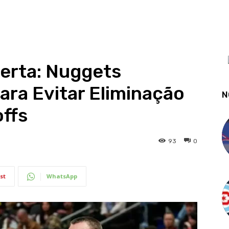
lerta: Nuggets
ara Evitar Eliminação
N
ffs
93
0
st
WhatsApp