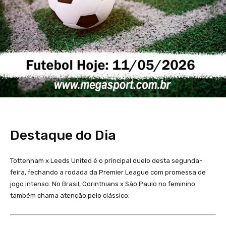
Destaque do Dia
Tottenham x Leeds United é o principal duelo desta segunda-
feira, fechando a rodada da Premier League com promessa de
jogo intenso. No Brasil, Corinthians x São Paulo no feminino
também chama atenção pelo clássico.