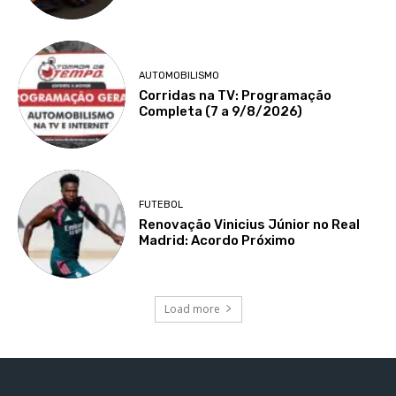
AUTOMOBILISMO
Corridas na TV: Programação
Completa (7 a 9/8/2026)
FUTEBOL
Renovação Vinicius Júnior no Real
Madrid: Acordo Próximo
Load more