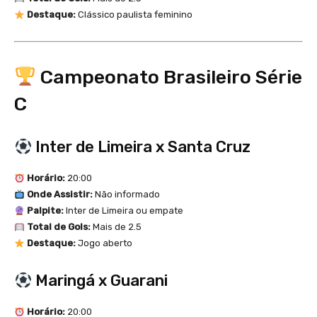
Destaque:
Clássico paulista feminino
Campeonato Brasileiro Série
C
Inter de Limeira x Santa Cruz
Horário:
20:00
Onde Assistir:
Não informado
Palpite:
Inter de Limeira ou empate
Total de Gols:
Mais de 2.5
Destaque:
Jogo aberto
Maringá x Guarani
Horário:
20:00