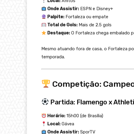
Local:
Aflitos
Onde Assistir:
ESPN e Disney+
Palpite:
Fortaleza ou empate
Total de Gols:
Mais de 2.5 gols
Destaque:
O Fortaleza chega embalado p
Mesmo atuando fora de casa, o Fortaleza poss
temporada.
Competição: Campeon
Partida: Flamengo x Athle
Horário:
15h00 (de Brasília)
Local:
Gávea
Onde Assistir:
SporTV