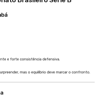
to Brasileiro Série B
abá
nte e forte consistência defensiva.
urpreender, mas o equilíbrio deve marcar o confronto.
za