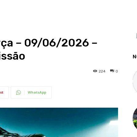
rça – 09/06/2026 –
issão
N
224
0
st
WhatsApp