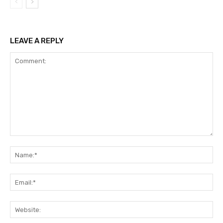
LEAVE A REPLY
Comment:
Na
Ema
Web