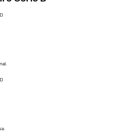
 D
nal.
 D
sa.