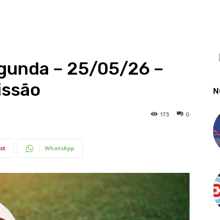
egunda – 25/05/26 –
issão
N
173
0
st
WhatsApp