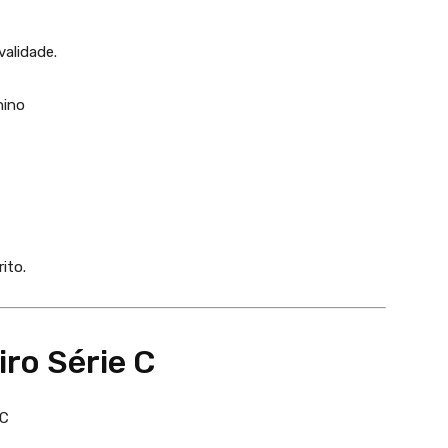
validade.
nino
ito.
ro Série C
 C