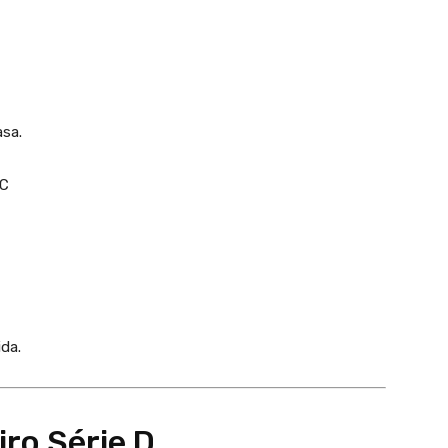
sa.
 C
da.
ro Série D